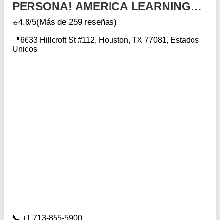
PERSONA! AMERICA LEARNING
CENTER EN HOUSTON 77081
4.8/5
(Más de 259 reseñas)
6633 Hillcroft St #112, Houston, TX 77081, Estados
Unidos
+1 713-855-5900